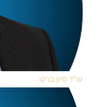
עו”ד סיון ברקו