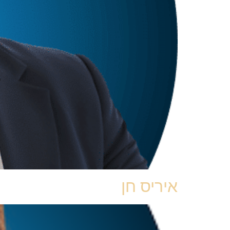
איריס חן